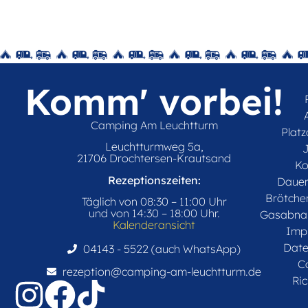
Komm' vorbei!
Camping Am Leuchtturm
Plat
Leuchtturmweg 5a,
21706 Drochtersen-Krautsand
Ko
Rezeptionszeiten:
Daue
Brötche
Täglich von 08:30 – 11:00 Uhr
und von 14:30 – 18:00 Uhr.
Gasabna
Kalenderansicht
Imp
Date
04143 - 5522 (auch WhatsApp)
C
rezeption@camping-am-leuchtturm.de
Ric